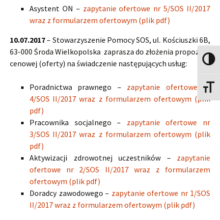
Asystent ON –
zapytanie ofertowe nr 5/SOS II/2017
wraz z formularzem ofertowym (plik pdf)
10.07.2017
– Stowarzyszenie Pomocy SOS, ul. Kościuszki 6B,
63-000 Środa Wielkopolska zaprasza do złożenia propozycji
Toggle
cenowej (oferty) na świadczenie następujących usług:
Poradnictwa prawnego –
zapytanie ofertowe nr
Toggle
4/SOS II/2017 wraz z formularzem ofertowym (plik
pdf)
Pracownika socjalnego –
zapytanie ofertowe nr
3/SOS II/2017 wraz z formularzem ofertowym (plik
pdf)
Aktywizacji zdrowotnej uczestników –
zapytanie
ofertowe nr 2/SOS II/2017 wraz z formularzem
ofertowym (plik pdf)
Doradcy zawodowego –
zapytanie ofertowe nr 1/SOS
II/2017 wraz z formularzem ofertowym (plik pdf)