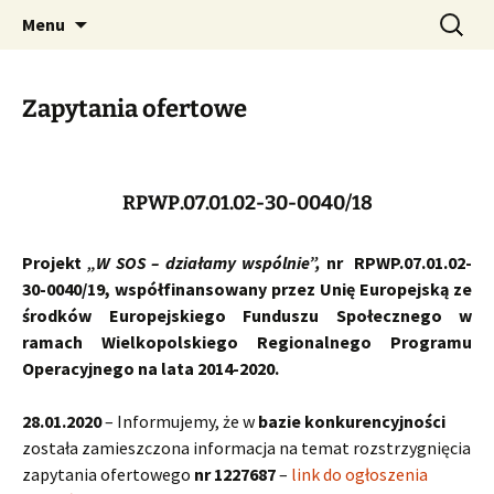
Stowarzyszenie Pomocy "SOS" w Środzie
Przejdź
Szukaj:
Stowarzyszenie Pomocy
Menu
do
Wielkopolskiej. Jednostka prowadząca
"SOS" w Środzie
treści
Warsztat Terapii Zajęciowej w Środzie
Wielkopolskiej
Zapytania ofertowe
Wielkopolskiej.
RPWP.07.01.02-30-0040/18
Projekt
„W SOS – działamy wspólnie”,
nr RPWP.07.01.02-
30-0040/19, współfinansowany przez Unię Europejską ze
środków Europejskiego Funduszu Społecznego w
ramach Wielkopolskiego Regionalnego Programu
Operacyjnego na lata 2014-2020.
28.01.2020
– Informujemy, że w
bazie konkurencyjności
została zamieszczona informacja na temat rozstrzygnięcia
zapytania ofertowego
nr 1227687
–
link do ogłoszenia