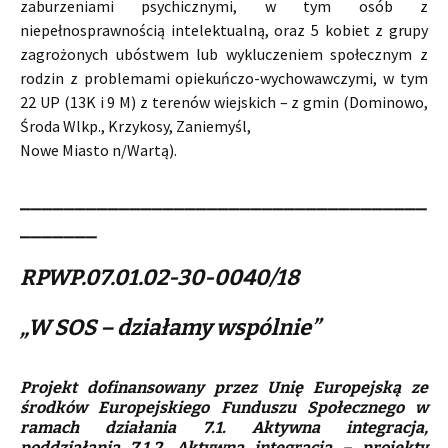
zaburzeniami psychicznymi, w tym osób z
niepełnosprawnością intelektualną, oraz 5 kobiet z grupy
zagrożonych ubóstwem lub wykluczeniem społecznym z
rodzin z problemami opiekuńczo-wychowawczymi, w tym
22 UP (13K i 9 M) z terenów wiejskich – z gmin (Dominowo,
Środa Wlkp., Krzykosy, Zaniemyśl,
Nowe Miasto n/Wartą).
_____________________________________
_______
RPWP.07.01.02-30-0040/18
„W SOS – działamy wspólnie”
Projekt dofinansowany przez Unię Europejską ze
środków Europejskiego Funduszu Spo
ł
ecznego w
ramach działania 7.1. Aktywna integracja,
poddziałania 7.1.2. Aktywna integracja – projekty