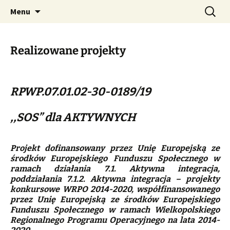
Stowarzyszenie Pomocy "SOS" w Środzie
Przejdź
Szukaj:
Stowarzyszenie Pomocy
Menu
do
Wielkopolskiej. Jednostka prowadząca
"SOS" w Środzie
treści
Warsztat Terapii Zajęciowej w Środzie
Wielkopolskiej
Realizowane projekty
Wielkopolskiej.
RPWP.07.01.02-30-0189/19
,,SOS” dla AKTYWNYCH
Projekt dofinansowany przez Unię Europejską ze
środków Europejskiego Funduszu Spo
ł
ecznego w
ramach działania 7.1. Aktywna integracja,
poddziałania 7.1.2. Aktywna integracja – projekty
konkursowe WRPO 2014-2020, współfinansowanego
przez Unię Europejską ze środków Europejskiego
Funduszu Społecznego w ramach Wielkopolskiego
Regionalnego Programu Operacyjnego na lata 2014-