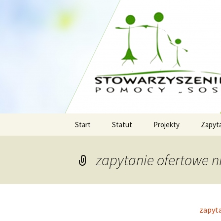
Stowarzyszenie Pomocy "SOS" w
Wielkopolskiej.
Stowarzys
Wielkopol
Przejdź
Start
Statut
Projekty
Zapyt
do
treści
zapytanie ofertowe n
zapyta