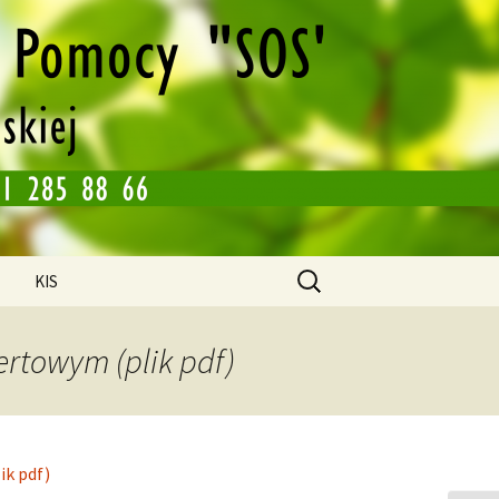
 Warsztat Terapii Zajęciowej w Środzie
SOS" w Środzie
Szukaj:
KIS
ertowym (plik pdf)
ik pdf)