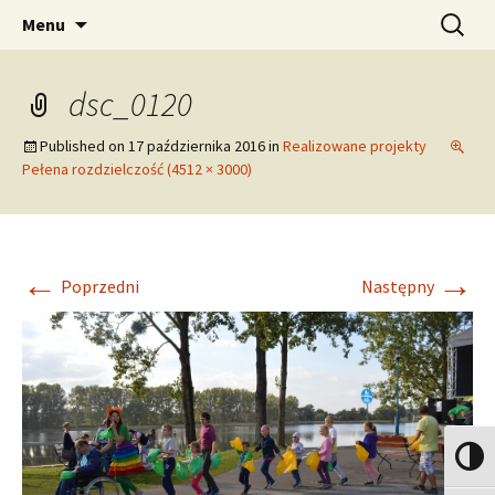
Stowarzyszenie Pomocy "SOS" w Środzie
Przejdź
Szukaj:
Stowarzyszenie Pomocy
Menu
do
Wielkopolskiej. Jednostka prowadząca
"SOS" w Środzie
treści
Warsztat Terapii Zajęciowej w Środzie
Wielkopolskiej
dsc_0120
Wielkopolskiej.
Published on
17 października 2016
in
Realizowane projekty
Pełena rozdzielczość (4512 × 3000)
←
→
Poprzedni
Następny
Toggle